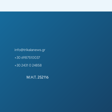
info@trikalanews.gr
+30 6987510037
+30 2431 0 24858
Μ.Η.Τ. 252116