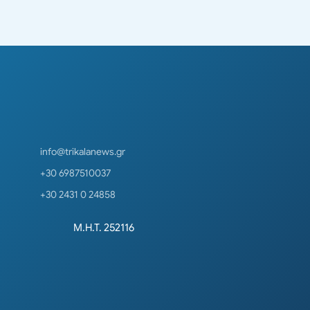
info@trikalanews.gr
+30 6987510037
+30 2431 0 24858
Μ.Η.Τ. 252116