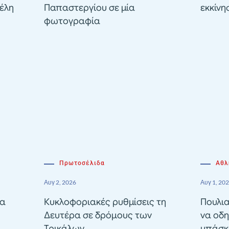
έλη
Παπαστεργίου σε μία
εκκίνη
φωτογραφία
Πρωτοσέλιδα
Αθλ
Αυγ 2, 2026
Αυγ 1, 20
ία
Κυκλοφοριακές ρυθμίσεις τη
Πουλια
Δευτέρα σε δρόμους των
να οδη
Τρικάλων
μπάσκε