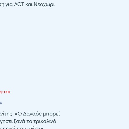
ση για ΑΟΤ και Νεοχώρι
ητικα
26
νίτης: «Ο Δαναός μπορεί
γήσει ξανά το τρικαλινό
τ εκεί που αξίζει»