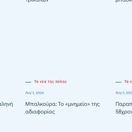
Τα νέα της πόλης
Τα 
Αυγ 1, 2026
Αυγ 3, 20
αληνή
Μπαλκούρα: Το «μνημείο» της
Παραπ
αδιαφορίας
58χρον