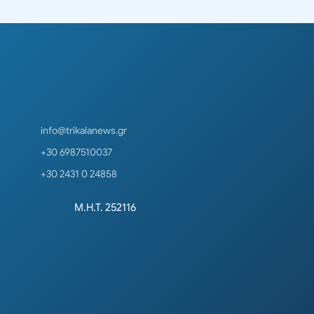
info@trikalanews.gr
+30 6987510037
+30 2431 0 24858
Μ.Η.Τ. 252116