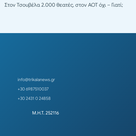
Στον Τσουβέλα 2.000 θεατές, στον ΑΟΤ όχι – Γιατί;
info@trikalanews.gr
+30 6987510037
+30 2431 0 24858
Μ.Η.Τ. 252116