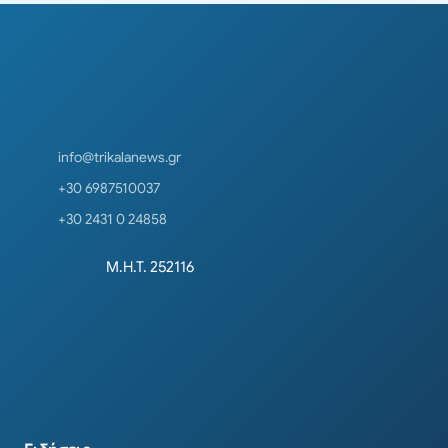
info@trikalanews.gr
+30 6987510037
+30 2431 0 24858
Μ.Η.Τ. 252116