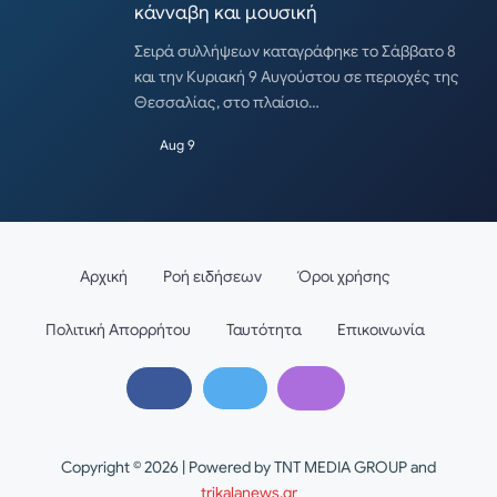
κάνναβη και μουσική
Σειρά συλλήψεων καταγράφηκε το Σάββατο 8
και την Κυριακή 9 Αυγούστου σε περιοχές της
Θεσσαλίας, στο πλαίσιο…
Aug 9
Αρχική
Ροή ειδήσεων
Όροι χρήσης
Πολιτική Απορρήτου
Ταυτότητα
Επικοινωνία
Copyright © 2026 | Powered by TNT MEDIA GROUP and
trikalanews.gr