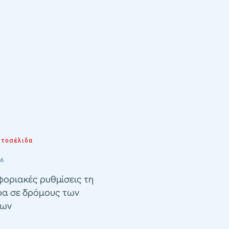
τοσέλιδα
26
οριακές ρυθμίσεις τη
ρα σε δρόμους των
λων