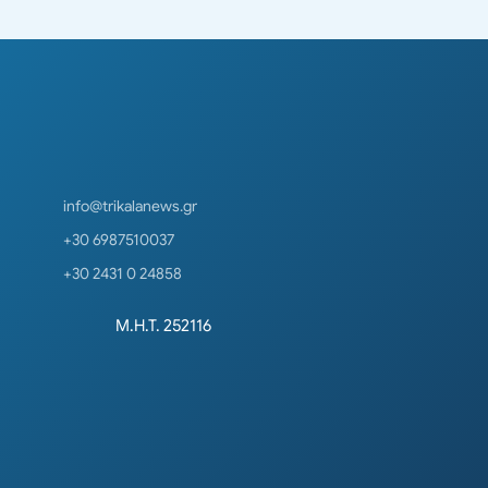
info@trikalanews.gr
+30 6987510037
+30 2431 0 24858
Μ.Η.Τ. 252116