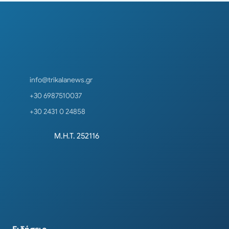
info@trikalanews.gr
+30 6987510037
+30 2431 0 24858
Μ.Η.Τ. 252116