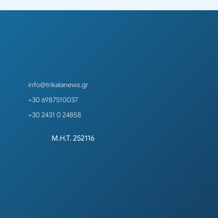
info@trikalanews.gr
+30 6987510037
+30 2431 0 24858
Μ.Η.Τ. 252116