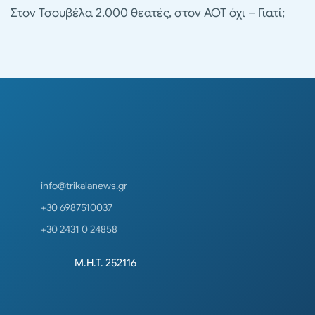
Στον Τσουβέλα 2.000 θεατές, στον ΑΟΤ όχι – Γιατί;
info@trikalanews.gr
+30 6987510037
+30 2431 0 24858
Μ.Η.Τ. 252116