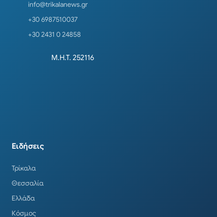
info@trikalanews.gr
+30 6987510037
+30 2431 0 24858
Μ.Η.Τ. 252116
Ειδήσεις
Τρίκαλα
Θεσσαλία
Ελλάδα
Κόσμος