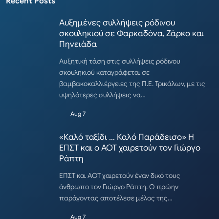
Recent Posts
Αυξημένες συλλήψεις ρόδινου
σκουληκιού σε Φαρκαδόνα, Ζάρκο και
Πηνειάδα
Αυξητική τάση στις συλλήψεις ρόδινου
σκουληκιού καταγράφεται σε
βαμβακοκαλλιέργειες της Π.Ε. Τρικάλων, με τις
υψηλότερες συλλήψεις να…
Aug 7
«Καλό ταξίδι … Καλό Παράδεισο» Η
ΕΠΣΤ και ο ΑΟΤ χαιρετούν τον Γιώργο
Ράπτη
ΕΠΣΤ και ΑΟΤ χαιρετούν έναν δικό τους
άνθρωπο τον Γιώργο Ράπτη. Ο πρώην
παράγοντας αποτέλεσε μέλος της…
Aug 7