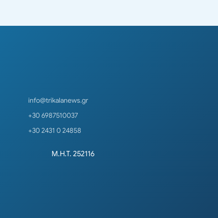
info@trikalanews.gr
+30 6987510037
+30 2431 0 24858
Μ.Η.Τ. 252116