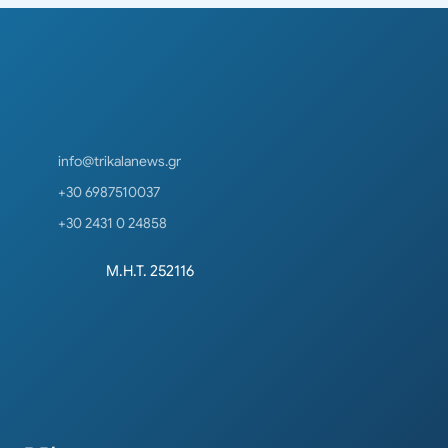
info@trikalanews.gr
+30 6987510037
+30 2431 0 24858
Μ.Η.Τ. 252116