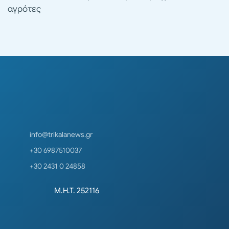
αγρότες
info@trikalanews.gr
+30 6987510037
+30 2431 0 24858
Μ.Η.Τ. 252116