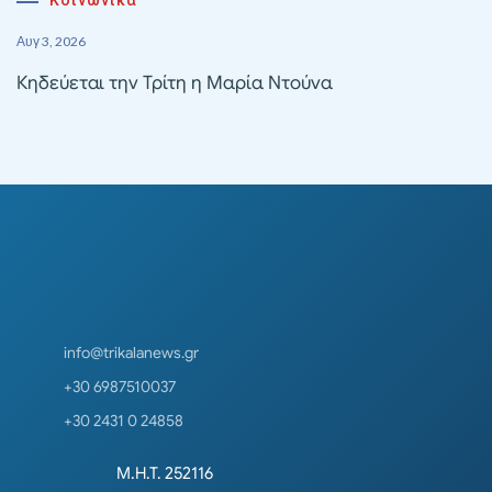
Αυγ 3, 2026
Κηδεύεται την Τρίτη η Μαρία Ντούνα
info@trikalanews.gr
+30 6987510037
+30 2431 0 24858
Μ.Η.Τ. 252116