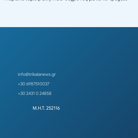
info@trikalanews.gr
+30 6987510037
+30 2431 0 24858
Μ.Η.Τ. 252116