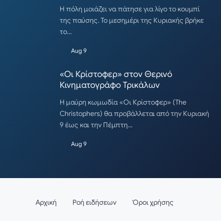
Η πόλη μοιάζει να πάτησε για λίγο το κουμπί
της παύσης. Το μεσημέρι της Κυριακής βρήκε
το…
Aug 9
«Οι Κρίστοφερ» στον Θερινό
Κινηματογράφο Τρικάλων
Η μαύρη κωμωδία «Οι Κρίστοφερ» (The
Christophers) θα προβάλλεται από την Κυριακή
9 έως και την Πέμπτη…
Aug 9
Αρχική
Ροή ειδήσεων
Όροι χρήσης