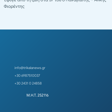
Φιορέντης
info@trikalanews.gr
+30 6987510037
+30 2431 0 24858
Μ.Η.Τ. 252116