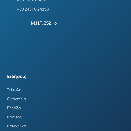
+30 6987510037
+30 2431 0 24858
Μ.Η.Τ. 252116
Ειδήσεις
Τρίκαλα
Θεσσαλία
Ελλάδα
Κόσμος
Κοινωνικά