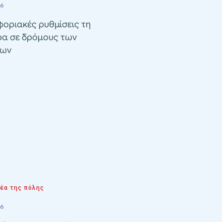
26
οριακές ρυθμίσεις τη
ρα σε δρόμους των
λων
νέα της πόλης
26