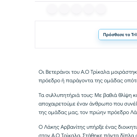
Πρόσθεσε το Tr
Οι Βετεράνοι του Α.Ο Τρίκαλα μοιράστηκ
πρόεδρο ή παράγοντα της ομάδας οπότε 
Τα συλλυπητήριά τους: Με βαθιά θλίψη κ
αποχαιρετούμε έναν άνθρωπο που συνέδε
της ομάδας μας, τον πρώην πρόεδρο Λά
Ο Λάκης Αρβανίτης υπήρξε ένας διοικητ
στον Α.Ο Τρίκαλα. Στάθηκε πάντα δίπλα