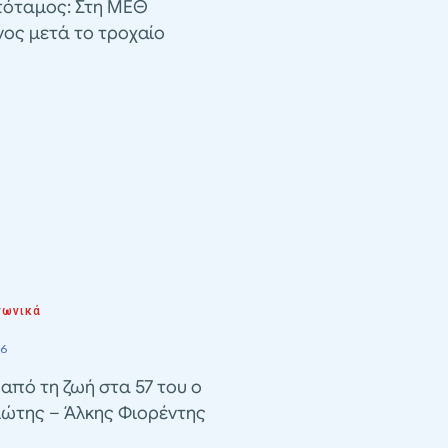
όταμος: Στη ΜΕΘ
ος μετά το τροχαίο
νωνικά
26
από τη ζωή στα 57 του ο
ιώτης – Άλκης Φιορέντης