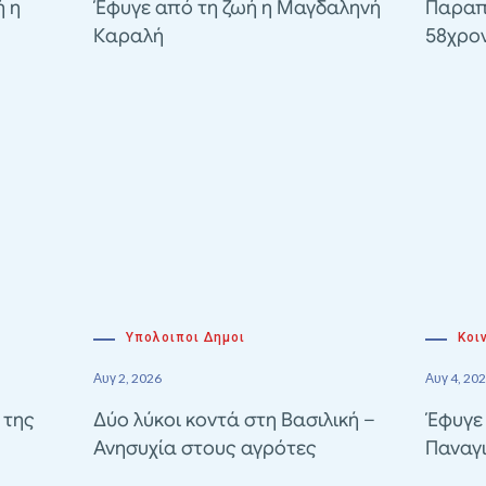
ή η
Έφυγε από τη ζωή η Μαγδαληνή
Παραπ
Καραλή
58χρον
Υπολοιποι Δημοι
Κοι
Αυγ 2, 2026
Αυγ 4, 20
 της
Δύο λύκοι κοντά στη Βασιλική –
Έφυγε 
Ανησυχία στους αγρότες
Παναγ