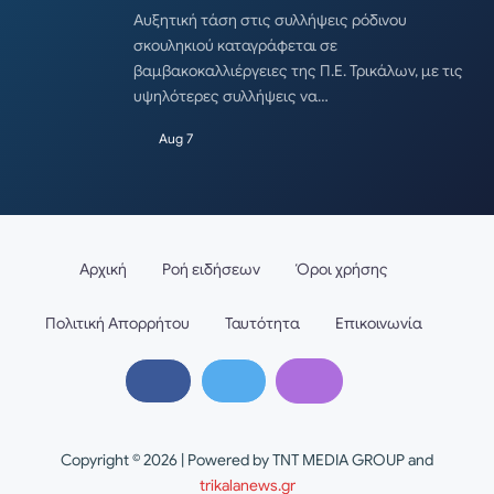
Αυξητική τάση στις συλλήψεις ρόδινου
σκουληκιού καταγράφεται σε
βαμβακοκαλλιέργειες της Π.Ε. Τρικάλων, με τις
υψηλότερες συλλήψεις να…
Aug 7
Αρχική
Ροή ειδήσεων
Όροι χρήσης
Πολιτική Απορρήτου
Ταυτότητα
Επικοινωνία
Copyright © 2026 | Powered by TNT MEDIA GROUP and
trikalanews.gr