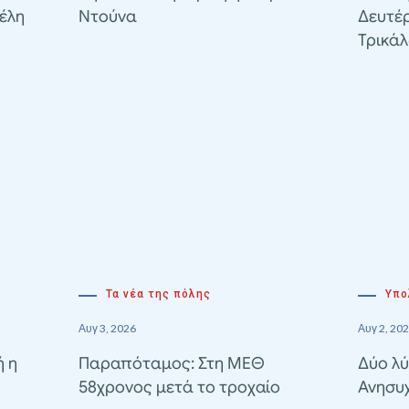
έλη
Ντούνα
Δευτέ
Τρικά
Τα νέα της πόλης
Υπο
Αυγ 3, 2026
Αυγ 2, 20
ή η
Παραπόταμος: Στη ΜΕΘ
Δύο λύ
58χρονος μετά το τροχαίο
Ανησυ