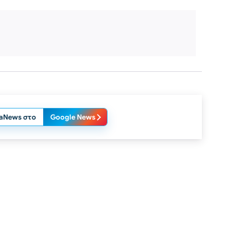
laNews στο
Google News