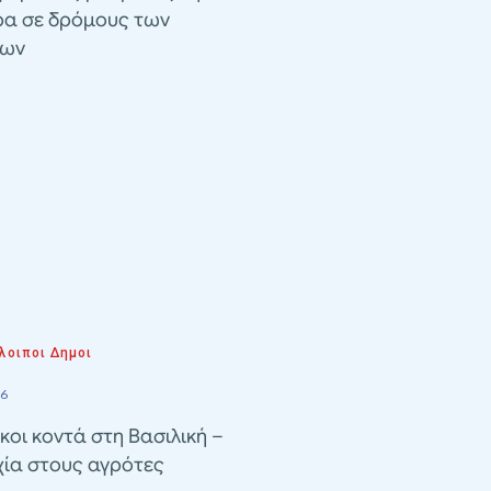
ρα σε δρόμους των
λων
λοιποι Δημοι
26
κοι κοντά στη Βασιλική –
χία στους αγρότες