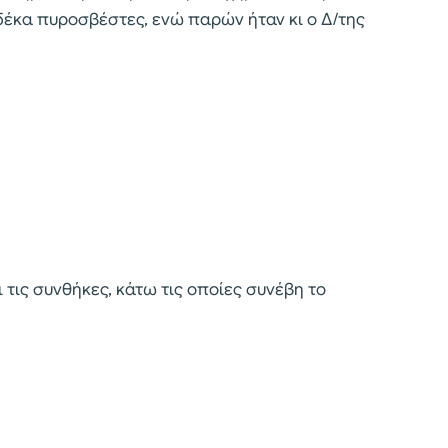
ι δέκα πυροσβέστες, ενώ παρών ήταν κι ο Δ/της
ι τις συνθήκες, κάτω τις οποίες συνέβη το