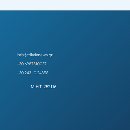
info@trikalanews.gr
+30 6987510037
+30 2431 0 24858
Μ.Η.Τ. 252116