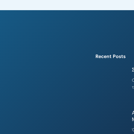
Recent Posts
Ο
τ
Ό