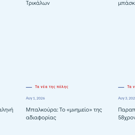
Τρικάλων
μπάσκε
Τα νέα της πόλης
Τα 
Αυγ 1, 2026
Αυγ 3, 20
αληνή
Μπαλκούρα: Το «μνημείο» της
Παραπ
αδιαφορίας
58χρον