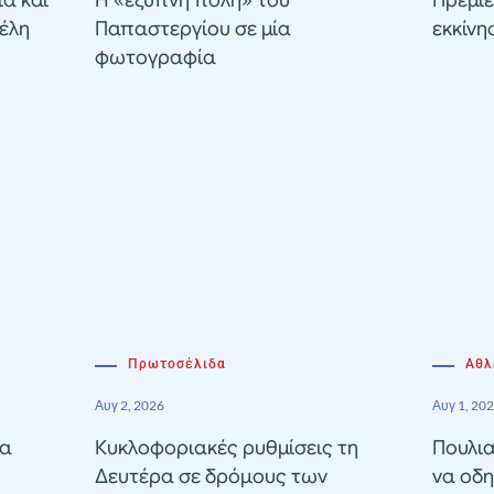
ιά και
Η «έξυπνη πόλη» του
Πρεμιέ
έλη
Παπαστεργίου σε μία
εκκίνη
φωτογραφία
Πρωτοσέλιδα
Αθλ
Αυγ 2, 2026
Αυγ 1, 20
ία
Κυκλοφοριακές ρυθμίσεις τη
Πουλια
Δευτέρα σε δρόμους των
να οδη