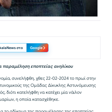
ikalaNews στο
Google
ια παραμέληση εποπτείας ανηλίκου
ομία, συνελήφθη, χθες 22-02-2024 το πρωί στην
στυνομικούς της Ομάδας Δίκυκλης Αστυνόμευσης
νός, διότι κατελήφθη να κατέχει μία νάιλον
μαρίων, η οποία κατασχέθηκε.
για το αδίκημα της παραμέλησης της εποπτείας