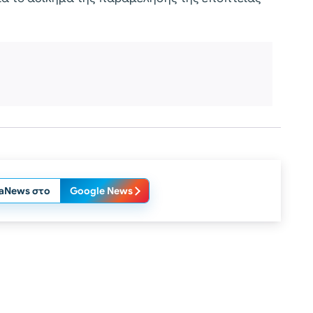
laNews στο
Google News