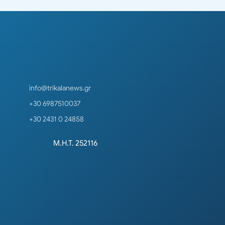
info@trikalanews.gr
+30 6987510037
+30 2431 0 24858
Μ.Η.Τ. 252116