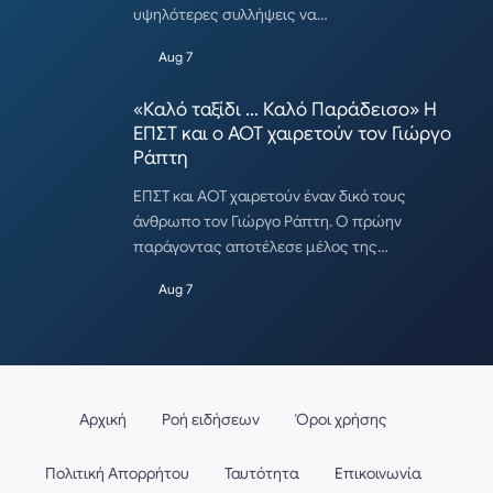
υψηλότερες συλλήψεις να…
Aug 7
«Καλό ταξίδι … Καλό Παράδεισο» Η
ΕΠΣΤ και ο ΑΟΤ χαιρετούν τον Γιώργο
Ράπτη
ΕΠΣΤ και ΑΟΤ χαιρετούν έναν δικό τους
άνθρωπο τον Γιώργο Ράπτη. Ο πρώην
παράγοντας αποτέλεσε μέλος της…
Aug 7
Αρχική
Ροή ειδήσεων
Όροι χρήσης
Πολιτική Απορρήτου
Ταυτότητα
Επικοινωνία