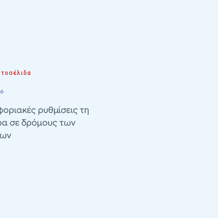
τοσέλιδα
26
οριακές ρυθμίσεις τη
ρα σε δρόμους των
λων