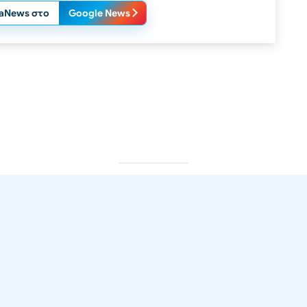
laNews στο
Google News