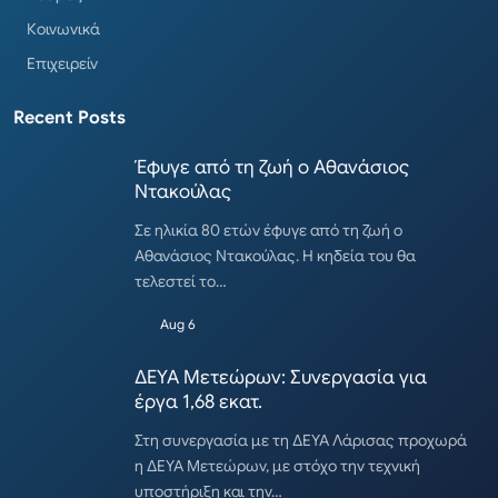
Κοινωνικά
Επιχειρείν
Recent Posts
Έφυγε από τη ζωή ο Αθανάσιος
Ντακούλας
Σε ηλικία 80 ετών έφυγε από τη ζωή ο
Αθανάσιος Ντακούλας. Η κηδεία του θα
τελεστεί το…
Aug 6
ΔΕΥΑ Μετεώρων: Συνεργασία για
έργα 1,68 εκατ.
Στη συνεργασία με τη ΔΕΥΑ Λάρισας προχωρά
η ΔΕΥΑ Μετεώρων, με στόχο την τεχνική
υποστήριξη και την…