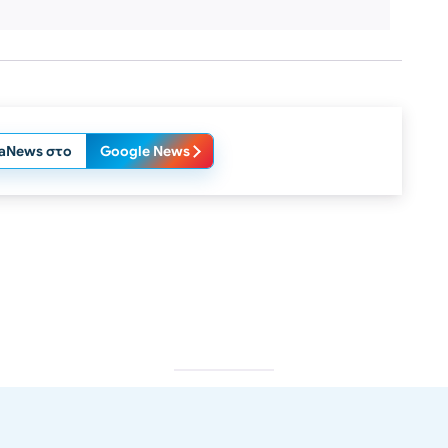
laNews στο
Google News