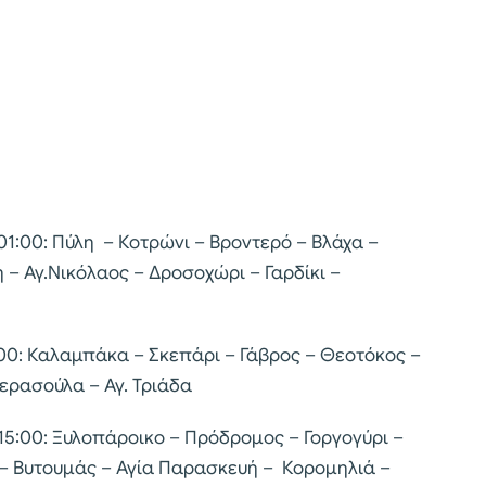
 01:00: Πύλη – Κοτρώνι – Βροντερό – Βλάχα –
 – Αγ.Νικόλαος – Δροσοχώρι – Γαρδίκι –
0:00: Καλαμπάκα – Σκεπάρι – Γάβρος – Θεοτόκος –
ρασούλα – Αγ. Τριάδα
– 15:00: Ξυλοπάροικο – Πρόδρομος – Γοργογύρι –
ι – Βυτουμάς – Αγία Παρασκευή – Κορομηλιά –