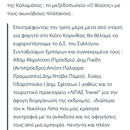
της Καλαμάτας , το μεζεδοπωλείο «Ο θίασος» με
τους αιωνόβιους πλάτανους .
Επιστρέφοντας την τρίτη μέρα μετά από στάση
για φαγητό στο Κιάτο Κορινθίας θα θέλαμε να
ευχαριστήσουμε το Δ.Σ. του Συλλόγου
Συνταξιούχων Εμπόρων και συγκεκριμένα τους :
Αδάμ Μιχαλίτση (Πρόεδρο) ,Δημ.Παιδή
(Αντιπρόεδρο),Απόστ.Παλαύρα
(Γραμματέα),Δημ.Ντόβα (Ταμία) , Ευαγγ.
Γιδαρόπουλο ( Δημ. Σχέσεων ) ,καθώς και το
τουριστικό πρακτορείο «ΛΙΠΑΣ Travel” για την
άψογη διοργάνωση της εκδρομής , ιδιαίτερα
τον κ. Νικόλαο Λίπα που μας κράτησε
συντροφιά με τα ανέκδοτα και τις αφηγήσεις
τους από μια εμπειρία πενήντα και πλέον