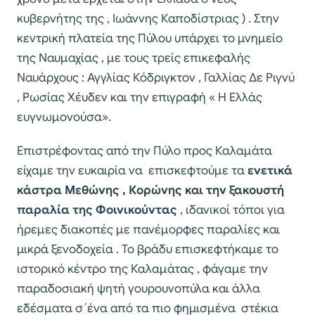
κυβερνήτης της , Ιωάννης Καποδίστριας ) . Στην
κεντρική πλατεία της Πύλου υπάρχει το μνημείο
της Ναυμαχίας , με τους τρείς επικεφαλής
Ναυάρχους : Αγγλίας Κόδριγκτον , Γαλλίας Δε Ριγνύ
, Ρωσίας Χέυδεν και την επιγραφή « Η Ελλάς
ευγνωμονούσα».
Επιστρέφοντας από την Πύλο προς Καλαμάτα
είχαμε την ευκαιρία να επισκεφτούμε τα
ενετικά
κάστρα Μεθώνης , Κορώνης και την ξακουστή
παραλία της Φοινικούντας
, ιδανικοί τόποι για
ήρεμες διακοπές με πανέμορφες παραλίες και
μικρά ξενοδοχεία . Το βράδυ επισκεφτήκαμε το
ιστορικό κέντρο της Καλαμάτας , φάγαμε την
παραδοσιακή ψητή γουρουνοπύλα και άλλα
εδέσματα σ΄ένα από τα πιο φημισμένα στέκια