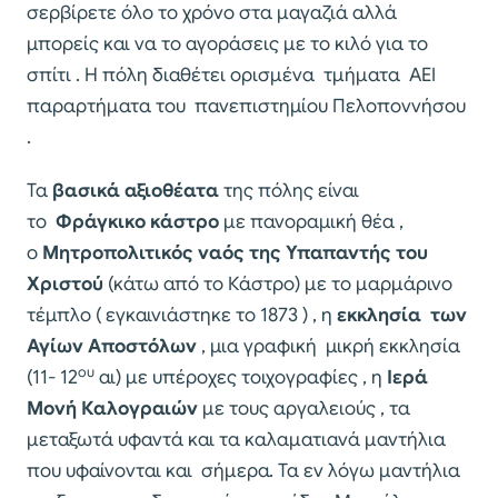
σερβίρετε όλο το χρόνο στα μαγαζιά αλλά
μπορείς και να το αγοράσεις με το κιλό για το
σπίτι . Η πόλη διαθέτει ορισμένα τμήματα ΑΕΙ
παραρτήματα του πανεπιστημίου Πελοποννήσου
.
Τα
βασικά αξιοθέατα
της πόλης είναι
το
Φράγκικο κάστρο
με πανοραμική θέα ,
ο
Μητροπολιτικός ναός της Υπαπαντής του
Χριστού
(κάτω από το Κάστρο) με το μαρμάρινο
τέμπλο ( εγκαινιάστηκε το 1873 ) , η
εκκλησία των
Αγίων Αποστόλων
, μια γραφική μικρή εκκλησία
ου
(11- 12
αι) με υπέροχες τοιχογραφίες , η
Ιερά
Μονή Καλογραιών
με τους αργαλειούς , τα
μεταξωτά υφαντά και τα καλαματιανά μαντήλια
που υφαίνονται και σήμερα. Τα εν λόγω μαντήλια