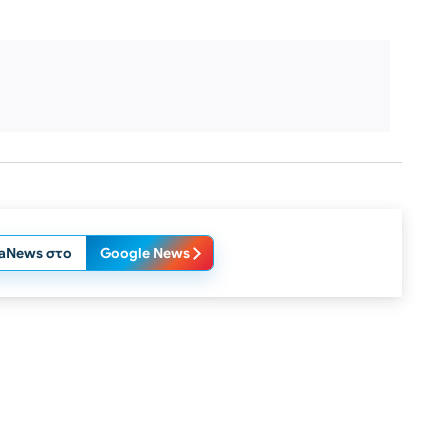
laNews στο
Google News