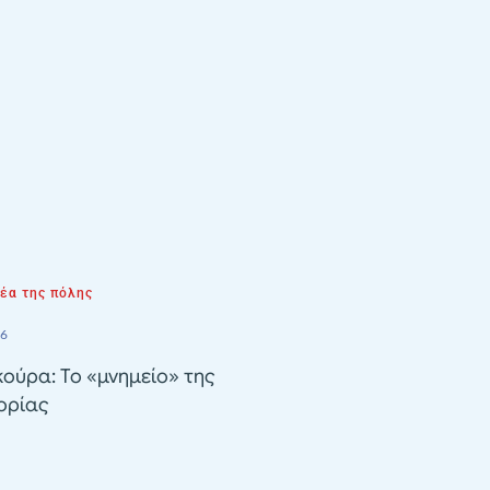
νέα της πόλης
26
ούρα: Το «μνημείο» της
ορίας