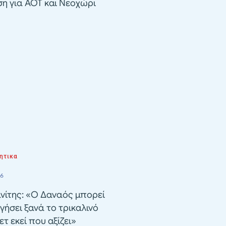
ση για ΑΟΤ και Νεοχώρι
ητικα
26
νίτης: «Ο Δαναός μπορεί
γήσει ξανά το τρικαλινό
τ εκεί που αξίζει»