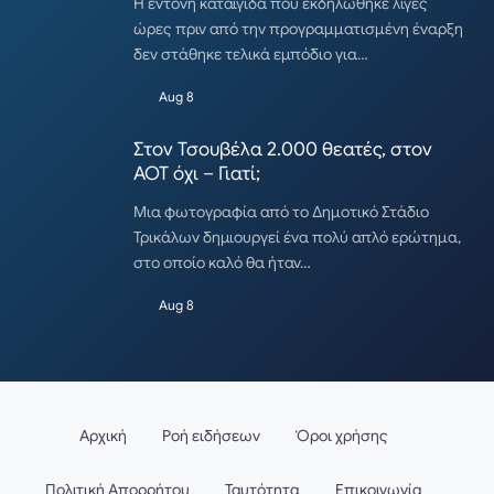
Η έντονη καταιγίδα που εκδηλώθηκε λίγες
ώρες πριν από την προγραμματισμένη έναρξη
δεν στάθηκε τελικά εμπόδιο για…
Aug 8
Στον Τσουβέλα 2.000 θεατές, στον
ΑΟΤ όχι – Γιατί;
Μια φωτογραφία από το Δημοτικό Στάδιο
Τρικάλων δημιουργεί ένα πολύ απλό ερώτημα,
στο οποίο καλό θα ήταν…
Aug 8
Αρχική
Ροή ειδήσεων
Όροι χρήσης
Πολιτική Απορρήτου
Ταυτότητα
Επικοινωνία