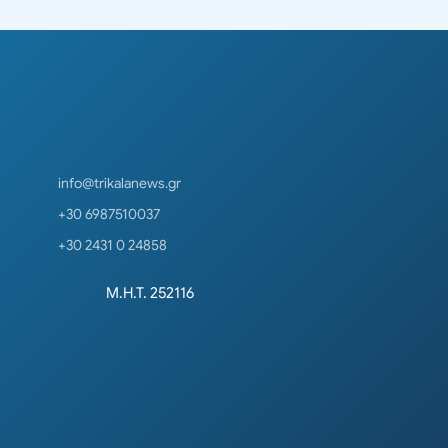
info@trikalanews.gr
+30 6987510037
+30 2431 0 24858
Μ.Η.Τ. 252116