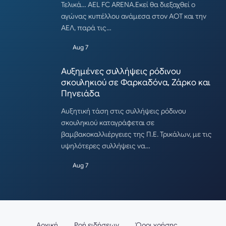
Τελικά… AEL FC ARENA.Εκεί θα διεξαχθεί ο
αγώνας κυπέλλου ανάμεσα στον ΑΟΤ και την
ΑΕΛ, παρά τις…
Aug 7
Αυξημένες συλλήψεις ρόδινου
σκουληκιού σε Φαρκαδόνα, Ζάρκο και
Πηνειάδα
Αυξητική τάση στις συλλήψεις ρόδινου
σκουληκιού καταγράφεται σε
βαμβακοκαλλιέργειες της Π.Ε. Τρικάλων, με τις
υψηλότερες συλλήψεις να…
Aug 7
Αρχική
Ροή ειδήσεων
Όροι χρήσης