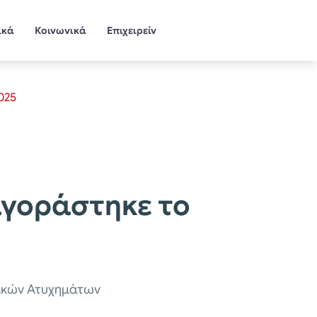
ικά
Κοινωνικά
Επιχειρείν
025
αγοράστηκε το
μικών Ατυχημάτων