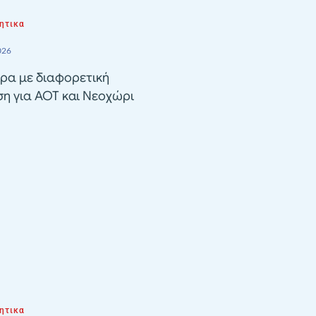
ητικα
026
ρα με διαφορετική
ση για ΑΟΤ και Νεοχώρι
ητικα