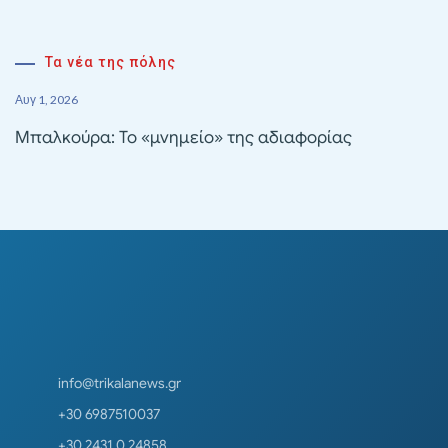
Τα νέα της πόλης
Αυγ 1, 2026
Μπαλκούρα: Το «μνημείο» της αδιαφορίας
info@trikalanews.gr
+30 6987510037
+30 2431 0 24858