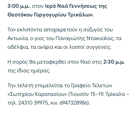
3:00 μ.μ.
, στον
Ιερό Ναό Γεννήσεως της
Θεοτόκου Γοργογυρίου Τρικάλων
.
Τον εκλιπόντα αποχαιρετούν η σύζυγός του
Αντωνία, ο γιος του Παναγιώτης Ντακούλας, τα
αδέλφια, τα ανίψια και οι λοιποί συγγενείς.
Η σορός θα μεταφερθεί στον Ναό στις
2:30 μ.μ.
της ίδιας ημέρας.
Την τελετή επιμελείται το Γραφείο Τελετών
«Σωτηρίου Καρατασίου» (Τιουσόν 15–19, Τρίκαλα –
τηλ. 24310 39975, κιν. 6947328986).