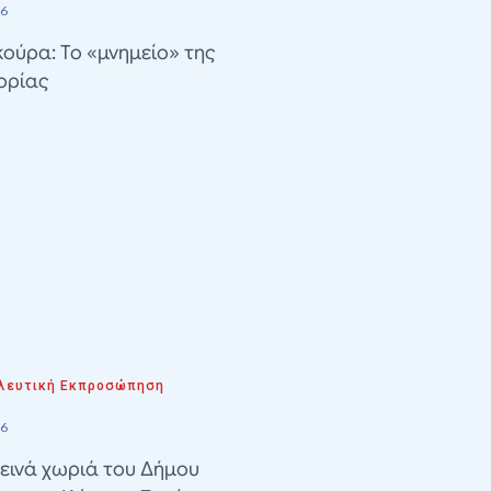
26
ούρα: Το «μνημείο» της
ορίας
λευτική Εκπροσώπηση
26
εινά χωριά του Δήμου