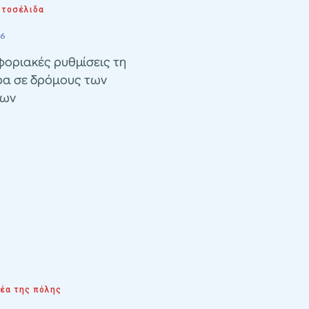
τοσέλιδα
26
οριακές ρυθμίσεις τη
ρα σε δρόμους των
λων
νέα της πόλης