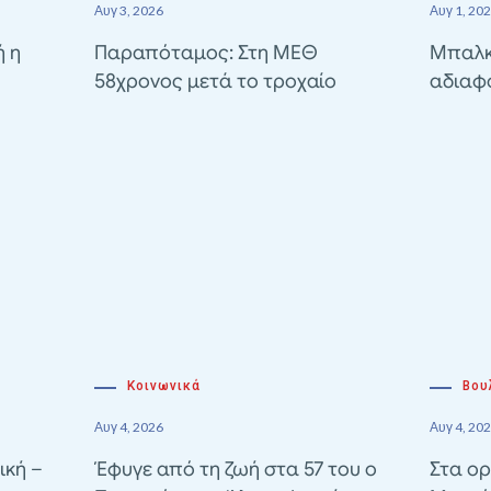
Αυγ 3, 2026
Αυγ 1, 20
ή η
Παραπόταμος: Στη ΜΕΘ
Μπαλκ
58χρονος μετά το τροχαίο
αδιαφ
Κοινωνικά
Βου
Αυγ 4, 2026
Αυγ 4, 20
ική –
Έφυγε από τη ζωή στα 57 του ο
Στα ορ