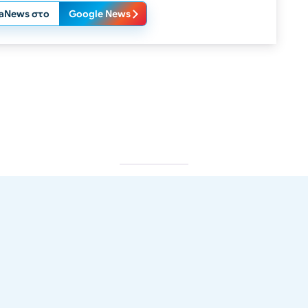
laNews στο
Google News