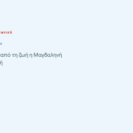
νωνικά
26
 από τη ζωή η Μαγδαληνή
ή