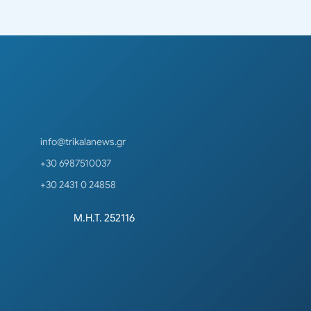
info@trikalanews.gr
+30 6987510037
+30 2431 0 24858
Μ.Η.Τ. 252116