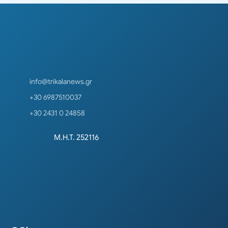
info@trikalanews.gr
+30 6987510037
+30 2431 0 24858
Μ.Η.Τ. 252116