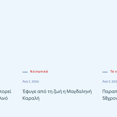
Κοινωνικά
Τα 
Αυγ 1, 2026
Αυγ 3, 20
πορεί
Έφυγε από τη ζωή η Μαγδαληνή
Παραπ
λινό
Καραλή
58χρον