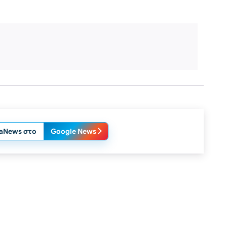
laNews στο
Google News