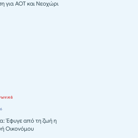
ση για ΑΟΤ και Νεοχώρι
νωνικά
26
α: Έφυγε από τη ζωή η
νή Οικονόμου