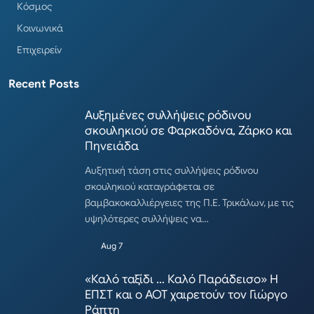
Κόσμος
Κοινωνικά
Επιχειρείν
Recent Posts
Αυξημένες συλλήψεις ρόδινου
σκουληκιού σε Φαρκαδόνα, Ζάρκο και
Πηνειάδα
Αυξητική τάση στις συλλήψεις ρόδινου
σκουληκιού καταγράφεται σε
βαμβακοκαλλιέργειες της Π.Ε. Τρικάλων, με τις
υψηλότερες συλλήψεις να…
Aug 7
«Καλό ταξίδι … Καλό Παράδεισο» Η
ΕΠΣΤ και ο ΑΟΤ χαιρετούν τον Γιώργο
Ράπτη