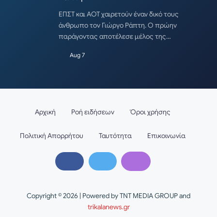
ΕΠΣΤ και ΑΟΤ χαιρετούν έναν δικό τους
άνθρωπο τον Γιώργο Ράπτη. Ο πρώην
παράγοντας αποτέλεσε μέλος της…
Aug 7
Αρχική
Ροή ειδήσεων
Όροι χρήσης
Πολιτική Απορρήτου
Ταυτότητα
Επικοινωνία
Copyright © 2026 | Powered by TNT MEDIA GROUP and
trikalanews.gr