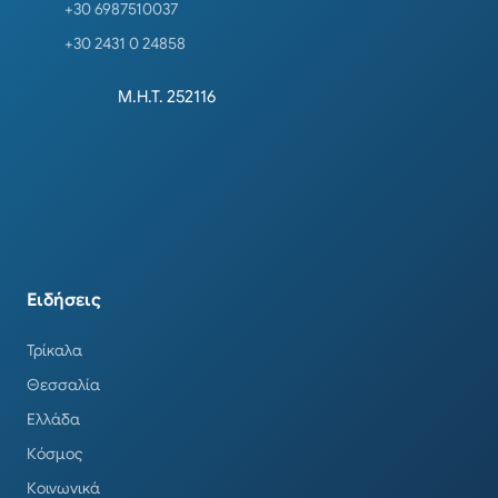
+30 6987510037
+30 2431 0 24858
Μ.Η.Τ. 252116
Ειδήσεις
Τρίκαλα
Θεσσαλία
Ελλάδα
Κόσμος
Κοινωνικά