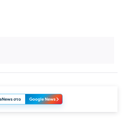
laNews στο
Google News