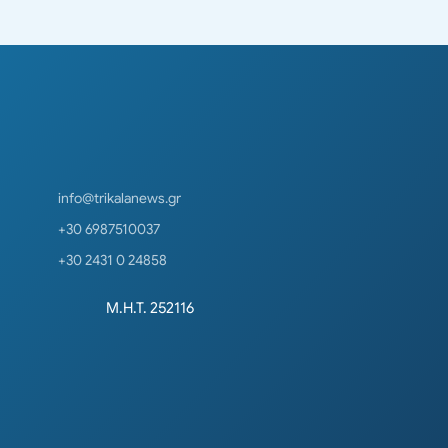
info@trikalanews.gr
+30 6987510037
+30 2431 0 24858
Μ.Η.Τ. 252116