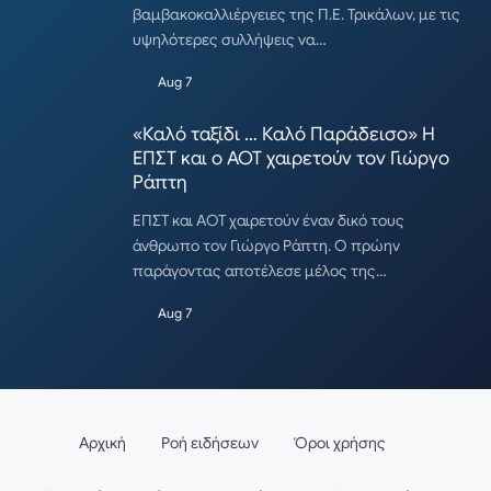
βαμβακοκαλλιέργειες της Π.Ε. Τρικάλων, με τις
υψηλότερες συλλήψεις να…
Aug 7
«Καλό ταξίδι … Καλό Παράδεισο» Η
ΕΠΣΤ και ο ΑΟΤ χαιρετούν τον Γιώργο
Ράπτη
ΕΠΣΤ και ΑΟΤ χαιρετούν έναν δικό τους
άνθρωπο τον Γιώργο Ράπτη. Ο πρώην
παράγοντας αποτέλεσε μέλος της…
Aug 7
Αρχική
Ροή ειδήσεων
Όροι χρήσης