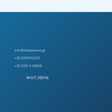
info@trikalanews.gr
+30 6987510037
+30 2431 0 24858
Μ.Η.Τ. 252116